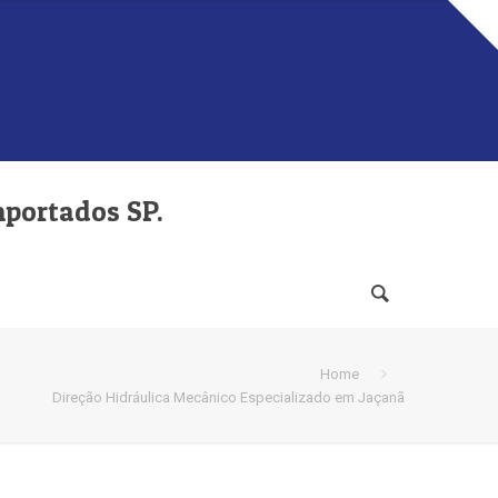
mportados SP.
Home
Direção Hidráulica Mecânico Especializado em Jaçanã