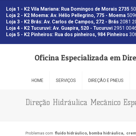
Loja 1 - K2 Vila Mariana: Rua Domingos de Morais 2735
50
Loja 2 - K2 Moema: Av. Hélio Pellegrino, 775 - Moema
5096
Loja 3 - K2 Brás: Av. Carlos de Campos, 272 - Brás
2081 2
Loja 4 - K2 Tucuruvi: Av. Guapira, 520 - Tucuruvi
2951 0046
Loja 5 - K2 Pinheiros: Rua dos pinheiros, 984 Pinheiros
306
Oficina Especializada em Dir
HOME
SERVIÇOS
DIREÇÃO E PNEUS
Direção Hidráulica Mecânico Esp
Problemas com
fluído hidráulico,
bomba hidráulica,
crem