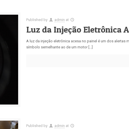
Published by
admin
at
Luz da Injeção Eletrônica 
A luz da injeção eletrônica acesa no painel é um dos alertas
símbolo semelhante ao de um motor […]
Published by
admin
at