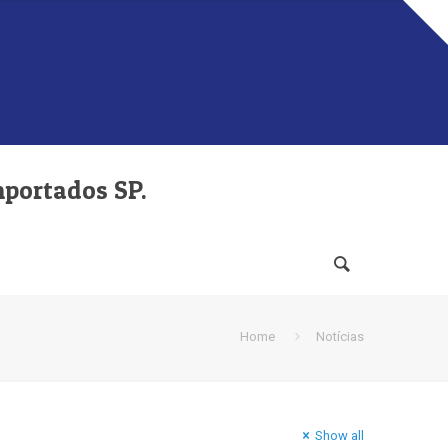
mportados SP.
Home
Notícias
Show all