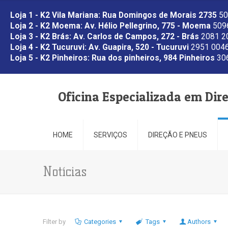
Loja 1 - K2 Vila Mariana: Rua Domingos de Morais 2735
50
Loja 2 - K2 Moema: Av. Hélio Pellegrino, 775 - Moema
5096
Loja 3 - K2 Brás: Av. Carlos de Campos, 272 - Brás
2081 2
Loja 4 - K2 Tucuruvi: Av. Guapira, 520 - Tucuruvi
2951 0046
Loja 5 - K2 Pinheiros: Rua dos pinheiros, 984 Pinheiros
306
Oficina Especializada em Dir
HOME
SERVIÇOS
DIREÇÃO E PNEUS
Notícias
Filter by
Categories
Tags
Authors