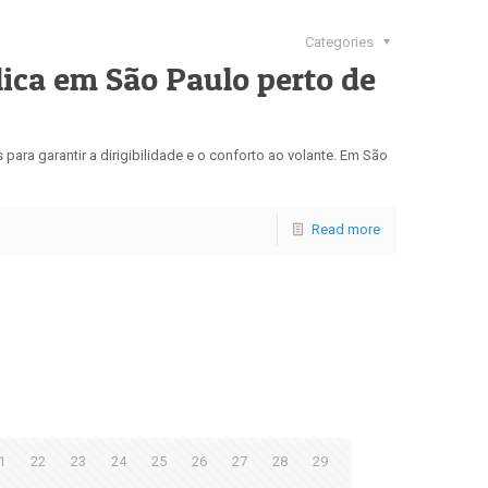
Categories
lica em São Paulo perto de
ara garantir a dirigibilidade e o conforto ao volante. Em São
Read more
1
22
23
24
25
26
27
28
29