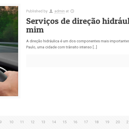
Published by
admin
at
Serviços de direção hidráu
mim
A direção hidráulica é um dos componentes mais importantes p
Paulo, uma cidade com trânsito intenso […]
9
10
11
12
13
14
15
16
17
18
19
20
2