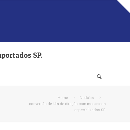
mportados SP.
Home
Notícias
conversão de kits de direção com mecanicos
especializados SP.