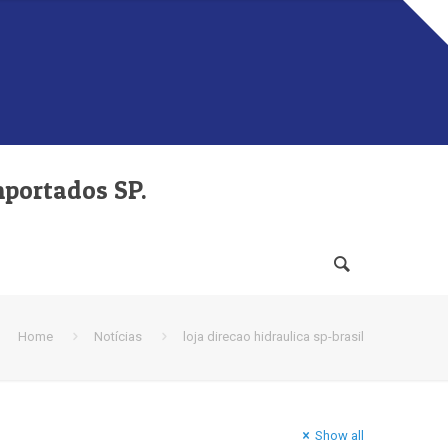
mportados SP.
Home
Notícias
loja direcao hidraulica sp-brasil
Show all