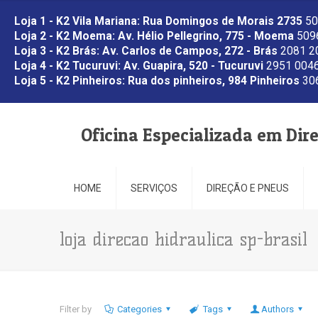
Loja 1 - K2 Vila Mariana: Rua Domingos de Morais 2735
50
Loja 2 - K2 Moema: Av. Hélio Pellegrino, 775 - Moema
5096
Loja 3 - K2 Brás: Av. Carlos de Campos, 272 - Brás
2081 2
Loja 4 - K2 Tucuruvi: Av. Guapira, 520 - Tucuruvi
2951 0046
Loja 5 - K2 Pinheiros: Rua dos pinheiros, 984 Pinheiros
306
Oficina Especializada em Dir
HOME
SERVIÇOS
DIREÇÃO E PNEUS
loja direcao hidraulica sp-brasil
Filter by
Categories
Tags
Authors