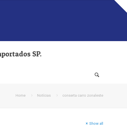
mportados SP.
Home
Notícias
conserta carro zonaleste
Show all