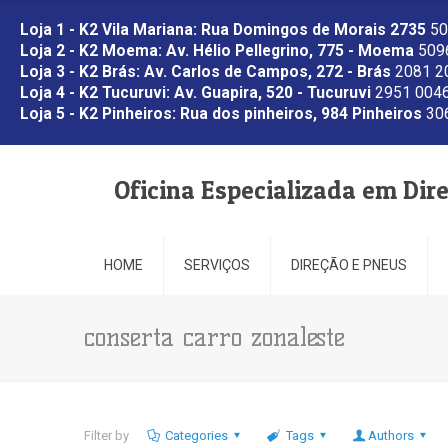
Loja 1 - K2 Vila Mariana: Rua Domingos de Morais 2735
50
Loja 2 - K2 Moema: Av. Hélio Pellegrino, 775 - Moema
5096
Loja 3 - K2 Brás: Av. Carlos de Campos, 272 - Brás
2081 2
Loja 4 - K2 Tucuruvi: Av. Guapira, 520 - Tucuruvi
2951 0046
Loja 5 - K2 Pinheiros: Rua dos pinheiros, 984 Pinheiros
306
Oficina Especializada em Dir
HOME
SERVIÇOS
DIREÇÃO E PNEUS
conserta carro zonaleste
Filter by
Categories
Tags
Authors