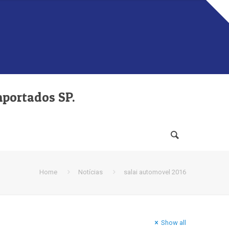
mportados SP.
Home
Notícias
salai automovel 2016
Show all