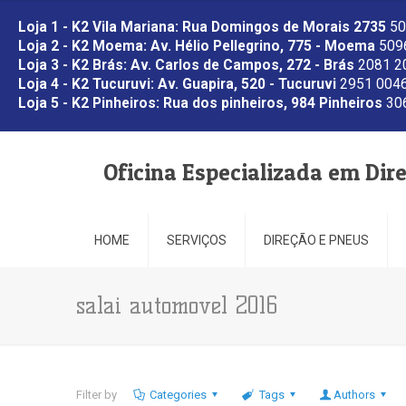
Loja 1 - K2 Vila Mariana: Rua Domingos de Morais 2735
50
Loja 2 - K2 Moema: Av. Hélio Pellegrino, 775 - Moema
5096
Loja 3 - K2 Brás: Av. Carlos de Campos, 272 - Brás
2081 2
Loja 4 - K2 Tucuruvi: Av. Guapira, 520 - Tucuruvi
2951 0046
Loja 5 - K2 Pinheiros: Rua dos pinheiros, 984 Pinheiros
306
Oficina Especializada em Dir
HOME
SERVIÇOS
DIREÇÃO E PNEUS
salai automovel 2016
Filter by
Categories
Tags
Authors