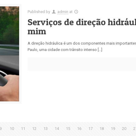
Published by
admin
at
Serviços de direção hidráu
mim
A direção hidráulica é um dos componentes mais importantes p
Paulo, uma cidade com trânsito intenso […]
9
10
11
12
13
14
15
16
17
18
19
20
2