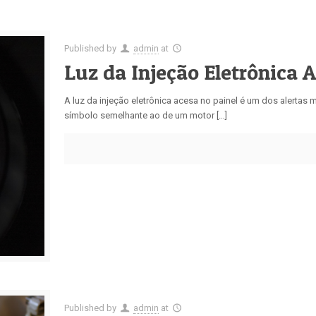
Published by
admin
at
Luz da Injeção Eletrônica 
A luz da injeção eletrônica acesa no painel é um dos alertas
símbolo semelhante ao de um motor […]
Published by
admin
at