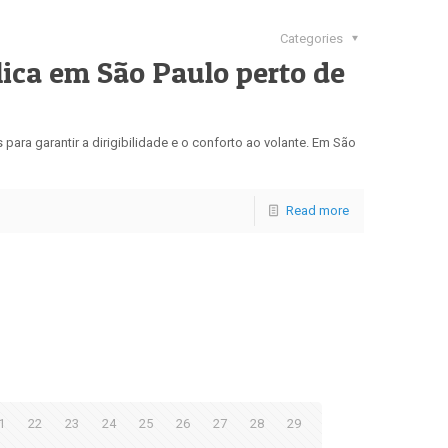
Categories
lica em São Paulo perto de
ara garantir a dirigibilidade e o conforto ao volante. Em São
Read more
1
22
23
24
25
26
27
28
29