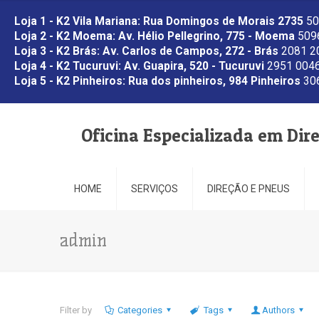
Loja 1 - K2 Vila Mariana: Rua Domingos de Morais 2735
50
Loja 2 - K2 Moema: Av. Hélio Pellegrino, 775 - Moema
5096
Loja 3 - K2 Brás: Av. Carlos de Campos, 272 - Brás
2081 2
Loja 4 - K2 Tucuruvi: Av. Guapira, 520 - Tucuruvi
2951 0046
Loja 5 - K2 Pinheiros: Rua dos pinheiros, 984 Pinheiros
306
Oficina Especializada em Dir
HOME
SERVIÇOS
DIREÇÃO E PNEUS
admin
Filter by
Categories
Tags
Authors