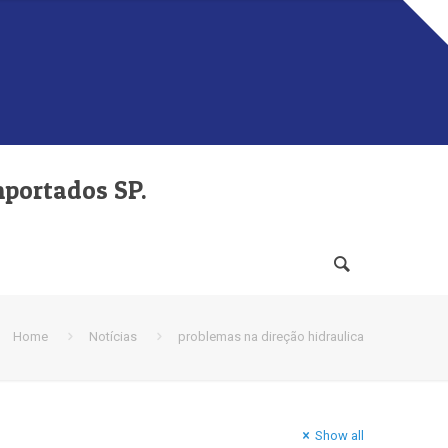
mportados SP.
Home
Notícias
problemas na direção hidraulica
Show all