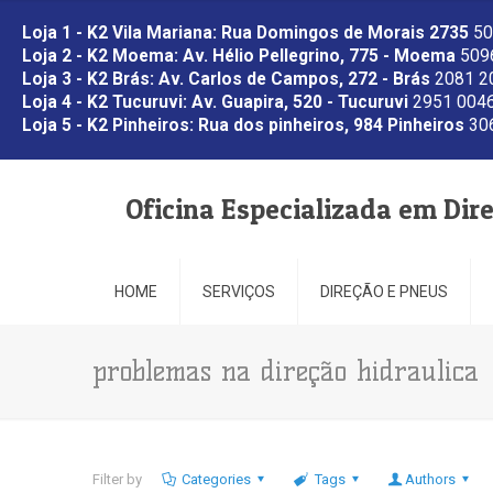
Loja 1 - K2 Vila Mariana: Rua Domingos de Morais 2735
50
Loja 2 - K2 Moema: Av. Hélio Pellegrino, 775 - Moema
5096
Loja 3 - K2 Brás: Av. Carlos de Campos, 272 - Brás
2081 2
Loja 4 - K2 Tucuruvi: Av. Guapira, 520 - Tucuruvi
2951 0046
Loja 5 - K2 Pinheiros: Rua dos pinheiros, 984 Pinheiros
306
Oficina Especializada em Dir
HOME
SERVIÇOS
DIREÇÃO E PNEUS
problemas na direção hidraulica
Filter by
Categories
Tags
Authors