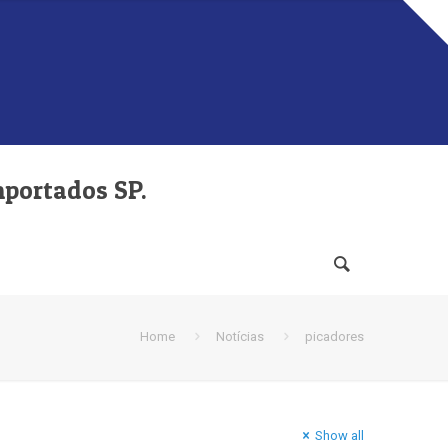
mportados SP.
Home
Notícias
picadores
Show all