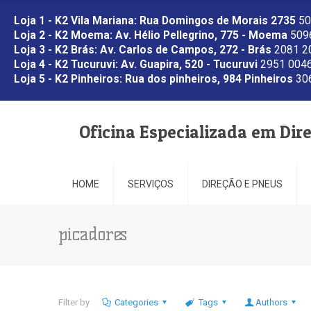
Loja 1 - K2 Vila Mariana: Rua Domingos de Morais 2735
50
Loja 2 - K2 Moema: Av. Hélio Pellegrino, 775 - Moema
5096
Loja 3 - K2 Brás: Av. Carlos de Campos, 272 - Brás
2081 2
Loja 4 - K2 Tucuruvi: Av. Guapira, 520 - Tucuruvi
2951 0046
Loja 5 - K2 Pinheiros: Rua dos pinheiros, 984 Pinheiros
306
Oficina Especializada em Dir
HOME
SERVIÇOS
DIREÇÃO E PNEUS
picadores
Filter by
Categories
Tags
Authors