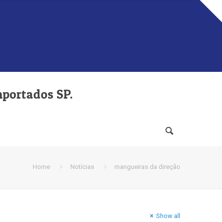
mportados SP.
Home
Notícias
mangueiras da direção
Show all