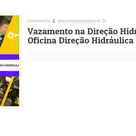
Published by
direcaohidraulicadura
at
Vazamento na Direção Hidr
Oficina Direção Hidráulica