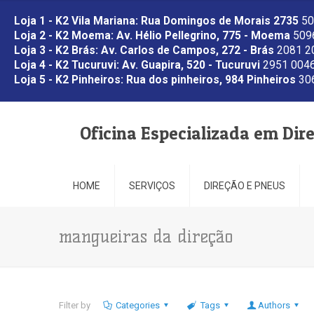
Loja 1 - K2 Vila Mariana: Rua Domingos de Morais 2735
50
Loja 2 - K2 Moema: Av. Hélio Pellegrino, 775 - Moema
5096
Loja 3 - K2 Brás: Av. Carlos de Campos, 272 - Brás
2081 2
Loja 4 - K2 Tucuruvi: Av. Guapira, 520 - Tucuruvi
2951 0046
Loja 5 - K2 Pinheiros: Rua dos pinheiros, 984 Pinheiros
306
Oficina Especializada em Dir
HOME
SERVIÇOS
DIREÇÃO E PNEUS
mangueiras da direção
Filter by
Categories
Tags
Authors