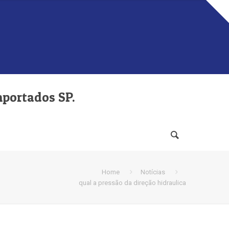
mportados SP.
Home
Notícias
qual a pressão da direção hidraulica