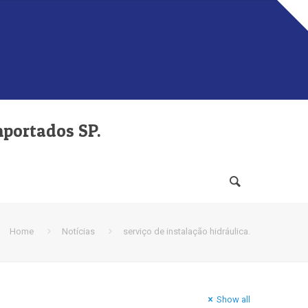
mportados SP.
Home
Notícias
serviço de instalação hidráulica.
Show all