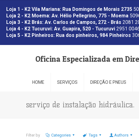
Loja 1 - K2 Vila Mariana: Rua Domingos de Morais 2735
50
Loja 2 - K2 Moema: Av. Hélio Pellegrino, 775 - Moema
5096
Loja 3 - K2 Brás: Av. Carlos de Campos, 272 - Brás
2081 2
Loja 4 - K2 Tucuruvi: Av. Guapira, 520 - Tucuruvi
2951 0046
Loja 5 - K2 Pinheiros: Rua dos pinheiros, 984 Pinheiros
306
Oficina Especializada em Dir
HOME
SERVIÇOS
DIREÇÃO E PNEUS
serviço de instalação hidráulica.
Filter by
Categories
Tags
Authors