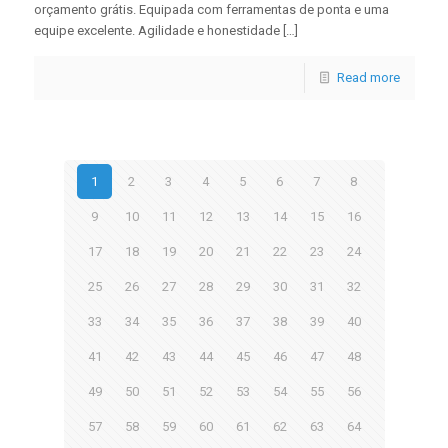
orçamento grátis. Equipada com ferramentas de ponta e uma
equipe excelente. Agilidade e honestidade […]
Read more
1
2
3
4
5
6
7
8
9
10
11
12
13
14
15
16
17
18
19
20
21
22
23
24
25
26
27
28
29
30
31
32
33
34
35
36
37
38
39
40
41
42
43
44
45
46
47
48
49
50
51
52
53
54
55
56
57
58
59
60
61
62
63
64