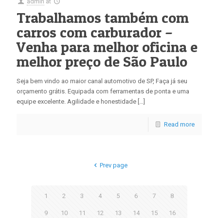
admin
at
Trabalhamos também com
carros com carburador –
Venha para melhor oficina e
melhor preço de São Paulo
Seja bem vindo ao maior canal automotivo de SP, Faça já seu
orçamento grátis. Equipada com ferramentas de ponta e uma
equipe excelente. Agilidade e honestidade […]
Read more
Prev page
1
2
3
4
5
6
7
8
9
10
11
12
13
14
15
16