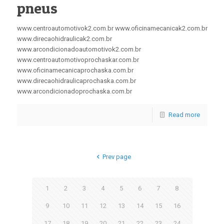
pneus
www.centroautomotivok2.com.br www.oficinamecanicak2.com.br
www.direcaohidraulicak2.com.br
www.arcondicionadoautomotivok2.com.br
www.centroautomotivoprochaskar.com.br
www.oficinamecanicaprochaska.com.br
www.direcaohidraulicaprochaska.com.br
www.arcondicionadoprochaska.com.br
Read more
Prev page
1
2
3
4
5
6
7
8
9
10
11
12
13
14
15
16
17
18
19
20
21
22
23
24