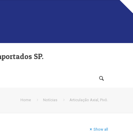
mportados SP.
Home
Notícias
Articulação Axial, Pivô.
Show all