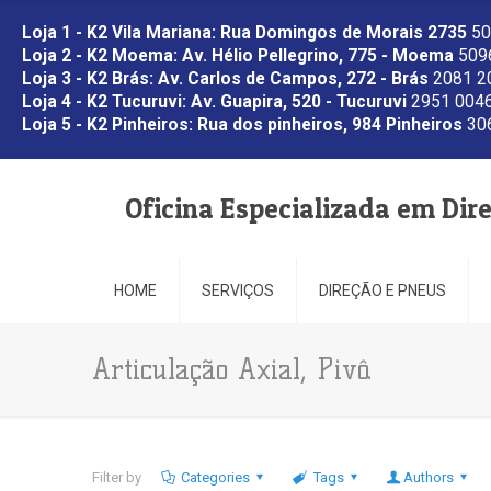
Loja 1 - K2 Vila Mariana: Rua Domingos de Morais 2735
50
Loja 2 - K2 Moema: Av. Hélio Pellegrino, 775 - Moema
5096
Loja 3 - K2 Brás: Av. Carlos de Campos, 272 - Brás
2081 2
Loja 4 - K2 Tucuruvi: Av. Guapira, 520 - Tucuruvi
2951 0046
Loja 5 - K2 Pinheiros: Rua dos pinheiros, 984 Pinheiros
306
Oficina Especializada em Dir
HOME
SERVIÇOS
DIREÇÃO E PNEUS
Articulação Axial, Pivô.
Filter by
Categories
Tags
Authors