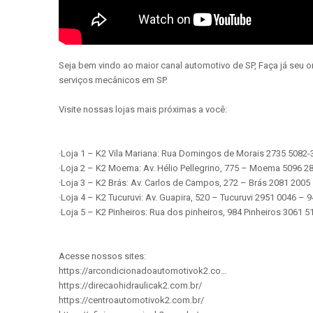
Seja bem vindo ao maior canal automotivo de SP, Faça já seu 
serviços mecânicos em SP.
Visite nossas lojas mais próximas a você:
·Loja 1 – K2 Vila Mariana: Rua Domingos de Morais 2735 5082
·Loja 2 – K2 Moema: Av. Hélio Pellegrino, 775 – Moema 5096 2
·Loja 3 – K2 Brás: Av. Carlos de Campos, 272 – Brás 2081 200
·Loja 4 – K2 Tucuruvi: Av. Guapira, 520 – Tucuruvi 2951 0046 –
·Loja 5 – K2 Pinheiros: Rua dos pinheiros, 984 Pinheiros 3061 
Acesse nossos sites:
https://arcondicionadoautomotivok2.co…
https://direcaohidraulicak2.com.br/
https://centroautomotivok2.com.br/