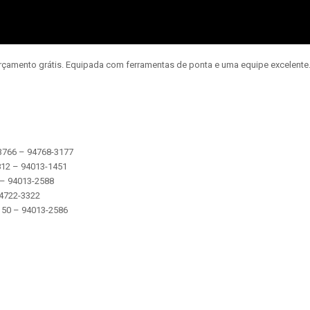
orçamento grátis. Equipada com ferramentas de ponta e uma equipe excelent
-3766 – 94768-3177
812 – 94013-1451
5 – 94013-2588
 94722-3322
5150 – 94013-2586