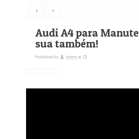
Audi A4 para Manute
sua também!
Published by
admin
at