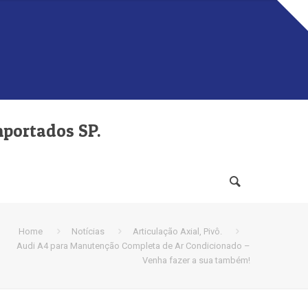
mportados SP.
Home
Notícias
Articulação Axial, Pivô.
Audi A4 para Manutenção Completa de Ar Condicionado –
Venha fazer a sua também!