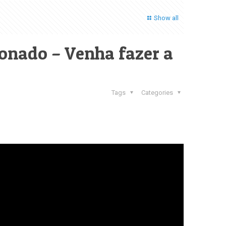
Show all
onado – Venha fazer a
Tags
Categories