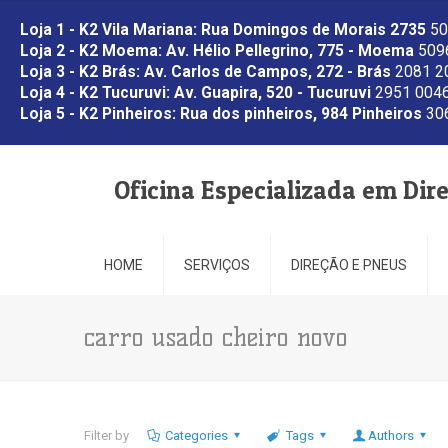
Loja 1 - K2 Vila Mariana: Rua Domingos de Morais 2735
50
Loja 2 - K2 Moema: Av. Hélio Pellegrino, 775 - Moema
5096
Loja 3 - K2 Brás: Av. Carlos de Campos, 272 - Brás
2081 2
Loja 4 - K2 Tucuruvi: Av. Guapira, 520 - Tucuruvi
2951 0046
Loja 5 - K2 Pinheiros: Rua dos pinheiros, 984 Pinheiros
306
Oficina Especializada em Dir
HOME
SERVIÇOS
DIREÇÃO E PNEUS
carro usado cheiro novo
Filter by
Categories
Tags
Authors