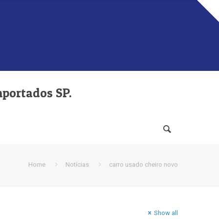
mportados SP.
Home
Notícias
carro usado cheiro novo
Show all