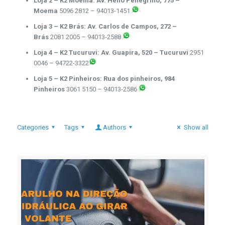
Loja 2 – K2 Moema: Av. Hélio Pellegrino, 775 –
Moema
5096 2812 – 94013-1451
Loja 3 – K2 Brás: Av. Carlos de Campos, 272 –
Brás
2081 2005 – 94013-2588
Loja 4 – K2 Tucuruvi: Av. Guapira, 520 – Tucuruvi
2951
0046 – 94722-3322
Loja 5 – K2 Pinheiros: Rua dos pinheiros, 984
Pinheiros
3061 5150 – 94013-2586
Categories
Tags
Authors
Show all