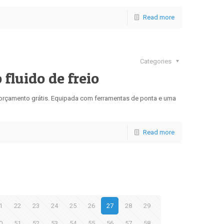
Read more
Categories
fluido de freio
u orçamento grátis. Equipada com ferramentas de ponta e uma
Read more
1
22
23
24
25
26
27
28
29
0
51
52
53
54
55
56
57
58