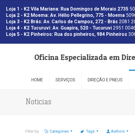
Loja 1 - K2 Vila Mariana: Rua Domingos de Morais 2735
50
Loja 2 - K2 Moema: Av. Hélio Pellegrino, 775 - Moema
5096
Loja 3 - K2 Brás: Av. Carlos de Campos, 272 - Brás
2081 2
Loja 4 - K2 Tucuruvi: Av. Guapira, 520 - Tucuruvi
2951 0046
Loja 5 - K2 Pinheiros: Rua dos pinheiros, 984 Pinheiros
306
Oficina Especializada em Dir
HOME
SERVIÇOS
DIREÇÃO E PNEUS
Notícias
Filter by
Categories
Tags
Authors