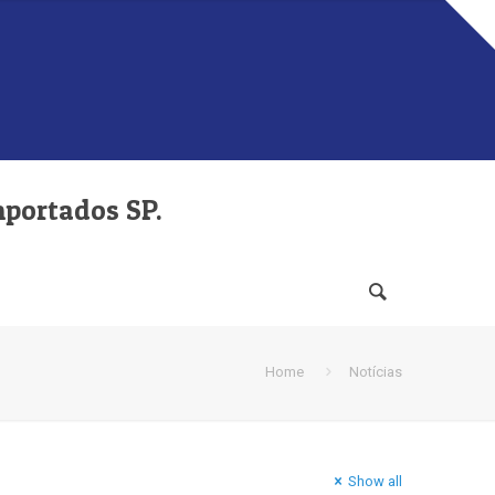
mportados SP.
Home
Notícias
Show all