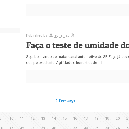
Published by
admin
at
Faça o teste de umidade do 
Seja bem vindo ao maior canal automotivo de SP, Faça já se
equipe excelente. Agilidade e honestidade […]
Prev page
9
10
11
12
13
14
15
16
17
18
19
20
2
38
39
40
41
42
43
44
45
46
47
48
49
5