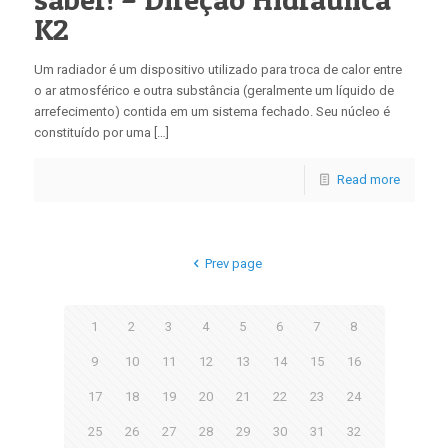
K2
Um radiador é um dispositivo utilizado para troca de calor entre
o ar atmosférico e outra substância (geralmente um líquido de
arrefecimento) contida em um sistema fechado. Seu núcleo é
constituído por uma […]
Read more
Prev page
1
2
3
4
5
6
7
8
9
10
11
12
13
14
15
16
17
18
19
20
21
22
23
24
25
26
27
28
29
30
31
32