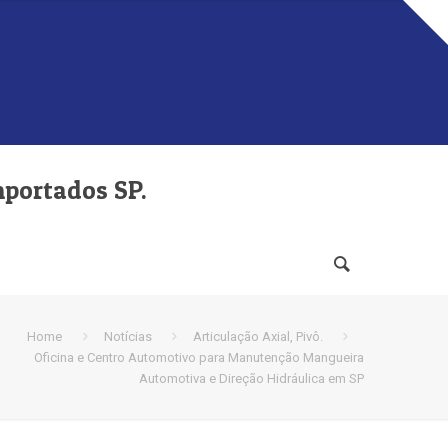
mportados SP.
Home
Notícias
Articulação Axial, Pivô.
Oficina e Centro Automotivo para Manutenção Mangueira
Automotiva e Direção Hidráulica em SP