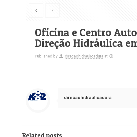
Oficina e Centro Au
Direção Hidráulica e
Published by
direcaohidraulicadura
at
direcaohidraulicadura
Related posts