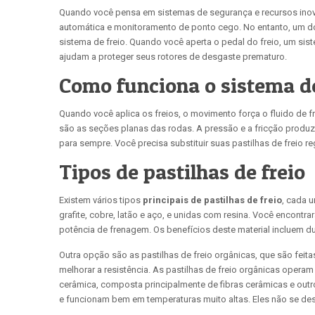
Quando você pensa em sistemas de segurança e recursos inov
automática e monitoramento de ponto cego. No entanto, um do
sistema de freio. Quando você aperta o pedal do freio, um si
ajudam a proteger seus rotores de desgaste prematuro.
Como funciona o sistema de
Quando você aplica os freios, o movimento força o fluido de fr
são as seções planas das rodas. A pressão e a fricção produzi
para sempre. Você precisa substituir suas pastilhas de freio r
Tipos de pastilhas de freio
Existem vários tipos
principais de pastilhas de freio
, cada u
grafite, cobre, latão e aço, e unidas com resina. Você encont
potência de frenagem. Os benefícios deste material incluem 
Outra opção são as pastilhas de freio orgânicas, que são feita
melhorar a resistência. As pastilhas de freio orgânicas opera
cerâmica, composta principalmente de fibras cerâmicas e out
e funcionam bem em temperaturas muito altas. Eles não se des