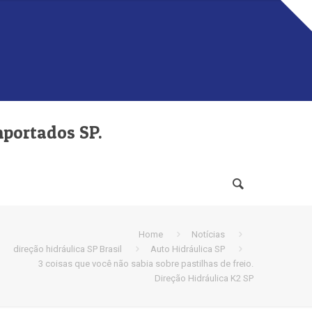
mportados SP.
Home
Notícias
direção hidráulica SP Brasil
Auto Hidráulica SP
3 coisas que você não sabia sobre pastilhas de freio.
Direção Hidráulica K2 SP