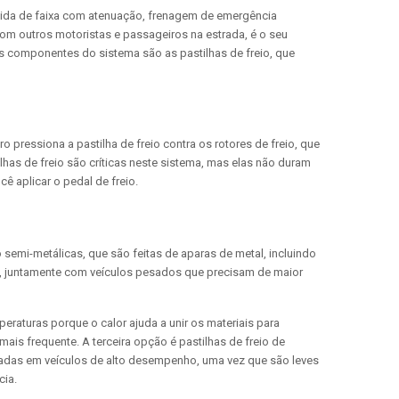
tida de faixa com atenuação, frenagem de emergência
om outros motoristas e passageiros na estrada, é o seu
os componentes do sistema são as pastilhas de freio, que
 pressiona a pastilha de freio contra os rotores de freio, que
lhas de freio são críticas neste sistema, mas elas não duram
ê aplicar o pedal de freio.
o semi-metálicas, que são feitas de aparas de metal, incluindo
ria, juntamente com veículos pesados que precisam de maior
eraturas porque o calor ajuda a unir os materiais para
is frequente. A terceira opção é pastilhas de freio de
radas em veículos de alto desempenho, uma vez que são leves
cia.