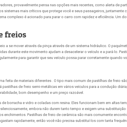
adores, provavelmente pensa nas opções mais recentes, como alerta de par
s sistemas mais críticos que protege você e seus passageiros, juntamente c
stema complexo é acionado para parar o carro com rapidez e eficiência. Um d
 freios
eio a se mover através da pinça através de um sistema hidráulico. O paquímetro
das durante este movimento ajudam a desacelerar o veículo e a pará-lo. Pasti
egularmente para garantir que seu veículo possa parar corretamente quando voc
ma feita de materiais diferentes . O tipo mais comum de pastilhas de freio sã
rará pastilhas de freio semi-metálicas em vários veículos para a condução diá
durabilidade, bom desempenho e um preço razoável.
s de borracha e vidro e coladas com resina. Eles funcionam bem em altas temp
m silenciosamente, embora não durem tanto tempo e exigem uma substituição ma
ros enchimentos. Pastilhas de freio de cerâmica são mais comumente encont
gastam rapidamente, então você não precisa substituí-los com tanta frequên