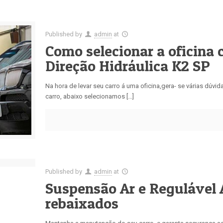
Published by
admin
at
Como selecionar a oficina c
Direção Hidráulica K2 SP
Na hora de levar seu carro á uma oficina,gera- se várias dúvi
carro, abaixo selecionamos […]
Published by
admin
at
Suspensão Ar e Regulável 
rebaixados