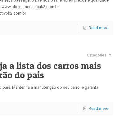
os seus passageiros, temos os melhores preços e qualidade.
r www.oficinamecanicak2.com.br
tivok2.com.br
Read more
Categories
a lista dos carros mais
rão do país
o país. Mantenha a manutenção do seu carro, e garanta
Read more