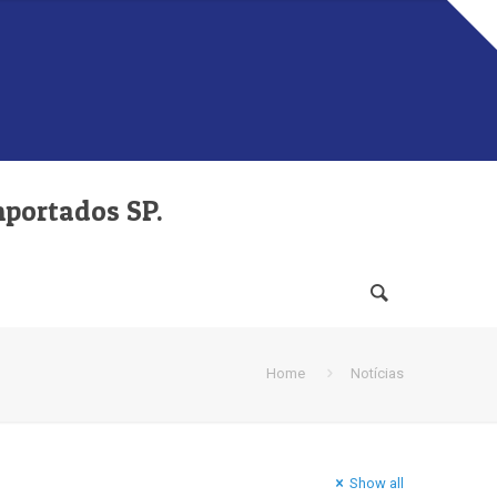
mportados SP.
Home
Notícias
Show all