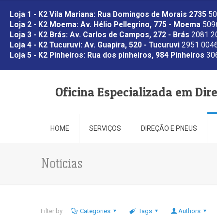
Loja 1 - K2 Vila Mariana: Rua Domingos de Morais 2735
50
Loja 2 - K2 Moema: Av. Hélio Pellegrino, 775 - Moema
5096
Loja 3 - K2 Brás: Av. Carlos de Campos, 272 - Brás
2081 2
Loja 4 - K2 Tucuruvi: Av. Guapira, 520 - Tucuruvi
2951 0046
Loja 5 - K2 Pinheiros: Rua dos pinheiros, 984 Pinheiros
306
Oficina Especializada em Dir
HOME
SERVIÇOS
DIREÇÃO E PNEUS
Notícias
Filter by
Categories
Tags
Authors