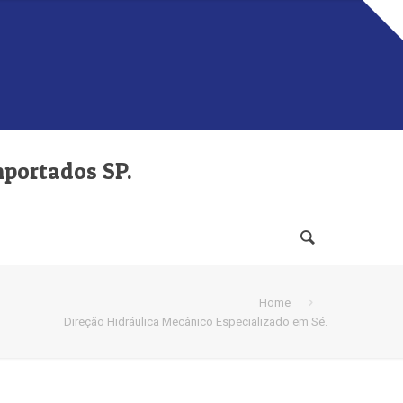
mportados SP.
Home
Direção Hidráulica Mecânico Especializado em Sé.