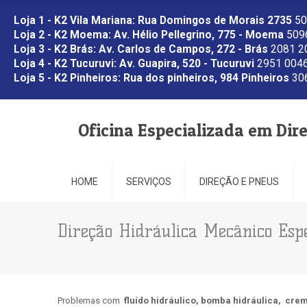
Loja 1 - K2 Vila Mariana: Rua Domingos de Morais 2735
50
Loja 2 - K2 Moema: Av. Hélio Pellegrino, 775 - Moema
5096
Loja 3 - K2 Brás: Av. Carlos de Campos, 272 - Brás
2081 2
Loja 4 - K2 Tucuruvi: Av. Guapira, 520 - Tucuruvi
2951 0046
Loja 5 - K2 Pinheiros: Rua dos pinheiros, 984 Pinheiros
306
Oficina Especializada em Dir
HOME
SERVIÇOS
DIREÇÃO E PNEUS
Direção Hidráulica Mecânico Espe
Problemas com
fluído hidráulico,
bomba hidráulica,
crem