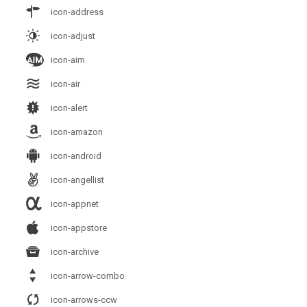
icon-address
icon-adjust
icon-aim
icon-air
icon-alert
icon-amazon
icon-android
icon-angellist
icon-appnet
icon-appstore
icon-archive
icon-arrow-combo
icon-arrows-ccw