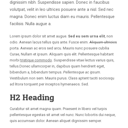
dignissim nibh. Suspendisse sapien. Donec in faucibus
volutpat, velit in leo ultrices posuere ante a nisl. Sed nec
magna. Donec enim luctus diam eu mauris. Pellentesque
facilisis. Nulla augue a.
Lorem ipsum dolor sit amet augue.
Sed eu sem urna elit
, non
odio. Aenean lacus tellus quis ante. Fusce enim.
Aliquam ultricies
porta. Aenean ac eros sed arcu. Mauris nunc posuere cubilia
Curae, Nullam et ipsum. Aliquam quis elit. Pellentesque habitant
morbi
tristique commodo
. Suspendisse vitae lectus varius quis,
tellus.Donec ullamcorper in, dapibus quam hendrerit eget,
bibendum a, bibendum tempus.
Pellentesque ac ipsum
.
Vestibulum non sem. Mauris purus. Class aptent taciti sociosqu
ad litora torquent per inceptos hymenaeos. Sed.
H2 Heading
Curabitur sit amet magna quam. Praesent in libero vel turpis
pellentesque egestas sit amet vel nunc. Nunc lobortis dui neque,
quis accumsan dolor. Aenean aliquet dignissim semper.