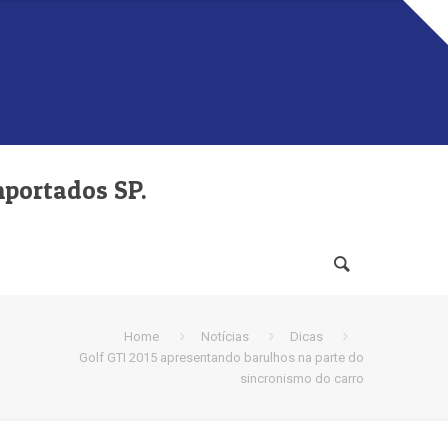
mportados SP.
Home
Notícias
Dicas
Golf GTI 2015 apresentando barulhos na parte do
sincronismo do carro