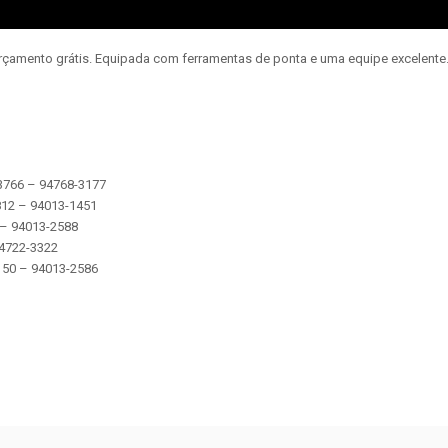
orçamento grátis. Equipada com ferramentas de ponta e uma equipe excelent
-3766 – 94768-3177
2812 – 94013-1451
5 – 94013-2588
 94722-3322
 5150 – 94013-2586