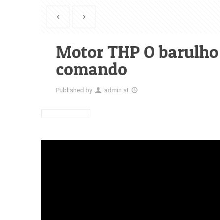
Motor THP O barulho 
comando
Published by
admin
at