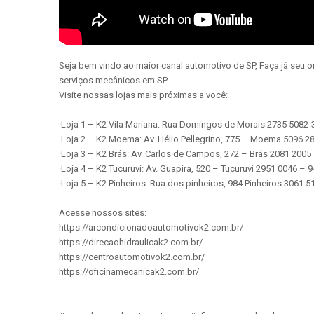
Seja bem vindo ao maior canal automotivo de SP, Faça já seu 
serviços mecânicos em SP.
Visite nossas lojas mais próximas a você:
·Loja 1 – K2 Vila Mariana: Rua Domingos de Morais 2735 5082
·Loja 2 – K2 Moema: Av. Hélio Pellegrino, 775 – Moema 5096 
·Loja 3 – K2 Brás: Av. Carlos de Campos, 272 – Brás 2081 200
·Loja 4 – K2 Tucuruvi: Av. Guapira, 520 – Tucuruvi 2951 0046 –
·Loja 5 – K2 Pinheiros: Rua dos pinheiros, 984 Pinheiros 3061
Acesse nossos sites:
https://arcondicionadoautomotivok2.com.br/
https://direcaohidraulicak2.com.br/
https://centroautomotivok2.com.br/
https://oficinamecanicak2.com.br/