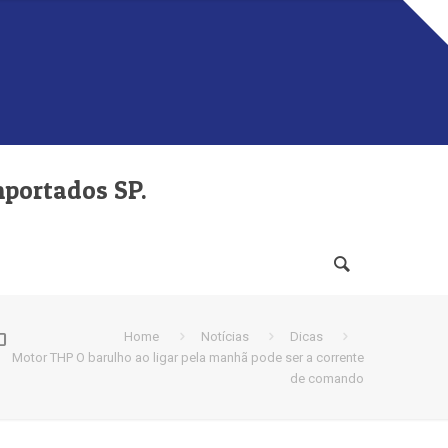
mportados SP.
o
Home
Notícias
Dicas
Motor THP O barulho ao ligar pela manhã pode ser a corrente
de comando