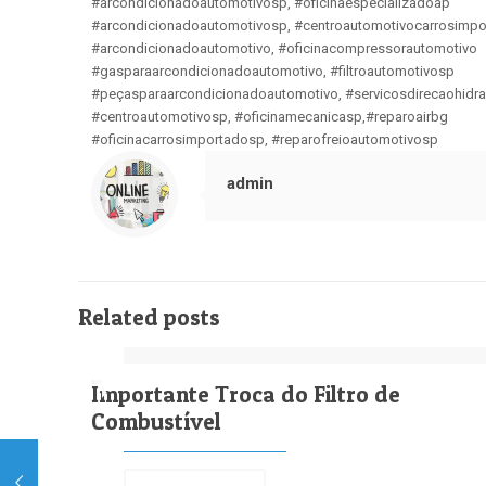
#arcondicionadoautomotivosp, #oficinaespecializadoap
#arcondicionadoautomotivosp, #centroautomotivocarrosimpo
#arcondicionadoautomotivo, #oficinacompressorautomotivo
#gasparaarcondicionadoautomotivo, #filtroautomotivosp
#peçasparaarcondicionadoautomotivo, #servicosdirecaohidrau
#centroautomotivosp, #oficinamecanicasp,#reparoairbg
#oficinacarrosimportadosp, #reparofreioautomotivosp
admin
Related posts
Importante Troca do Filtro de
Combustível