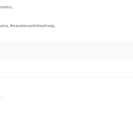
rtados,
lica, #manutencaohidraulicasp,