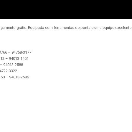
orçamento grátis. Equipada com ferramentas de ponta e uma equipe excelent
-3766 – 94768-3177
2812 – 94013-1451
5 – 94013-2588
 94722-3322
 5150 – 94013-2586