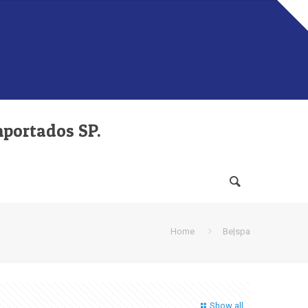
mportados SP.
Home
Be|spa
Show all