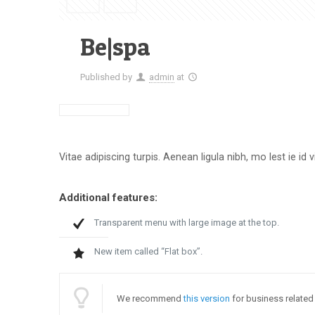
Be|spa
Published by
admin
at
Vitae adipiscing turpis. Aenean ligula nibh, mo lest ie id v
Additional features:
Transparent menu with large image at the top.
New item called “Flat box”.
We recommend
this version
for business related 