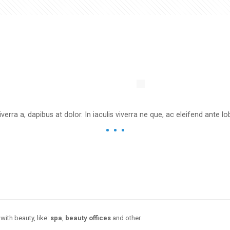
iverra a, dapibus at dolor. In iaculis viverra ne que, ac eleifend ante lob
with beauty, like:
spa
,
beauty offices
and other.