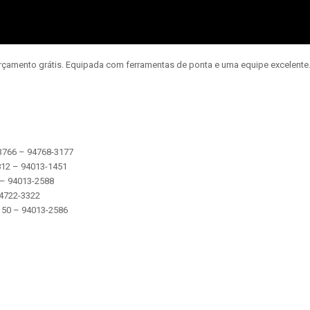
orçamento grátis. Equipada com ferramentas de ponta e uma equipe excelent
-3766 – 94768-3177
2812 – 94013-1451
5 – 94013-2588
 94722-3322
 5150 – 94013-2586