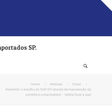
mportados SP.
Home
Notícias
Dicas
Resolvido o barulho do Golf GTI através de manutenção da
corrente e componentes – Venha fazer a sua!