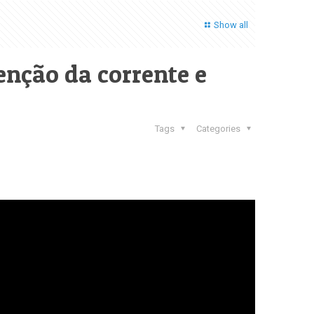
Show all
enção da corrente e
Tags
Categories