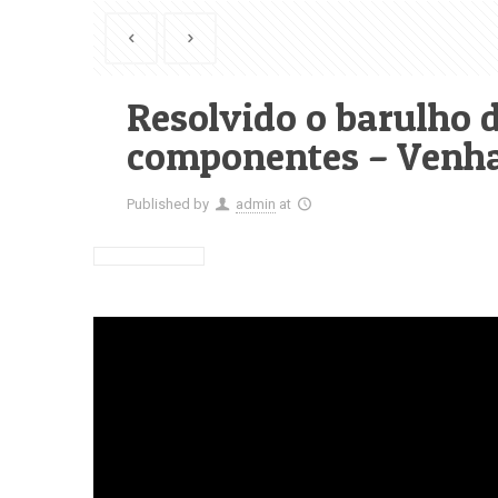
Resolvido o barulho 
componentes – Venha 
Published by
admin
at