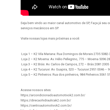
Seja bem vindo ao maior canal automotivo de SP, Faça já seu 
serviços mecânicos em SP.
Visite nossas lojas mais próximas a você:
·Loja 1 – K2 Vila Mariana: Rua Domingos de Morais 2735 5082
·Loja 2 – K2 Moema: Av. Hélio Pellegrino, 775 – Moema 5096 
·Loja 3 – K2 Brás: Av. Carlos de Campos, 272 – Brás 2081 200
·Loja 4 – K2 Tucuruvi: Av. Guapira, 520 – Tucuruvi 2951 0046 –
·Loja 5 – K2 Pinheiros: Rua dos pinheiros, 984 Pinheiros 3061
Acesse nossos sites:
https://arcondicionadoautomotivok2.com.br/
https://direcaohidraulicak2.com.br/
https://centroautomotivok2.com.br/