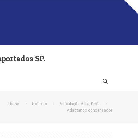
mportados SP.
Home
Notícias
Articulação Axial, Pivô.
Adaptando condensador