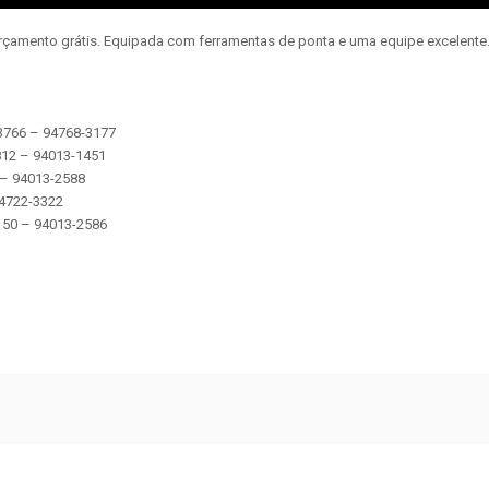
orçamento grátis. Equipada com ferramentas de ponta e uma equipe excelent
-3766 – 94768-3177
2812 – 94013-1451
5 – 94013-2588
 94722-3322
 5150 – 94013-2586