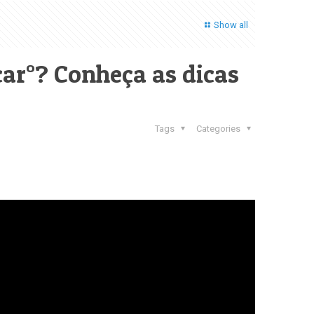
Show all
car°? Conheça as dicas
Tags
Categories