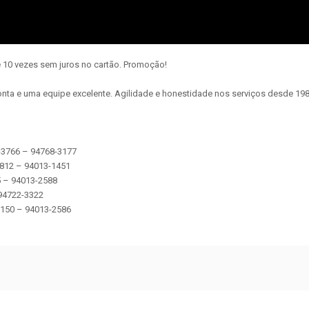
 10 vezes sem juros no cartão. Promoção!
nta e uma equipe excelente. Agilidade e honestidade nos serviços desde 198
2-3766 – 94768-3177
2812 – 94013-1451
5 – 94013-2588
 94722-3322
 5150 – 94013-2586