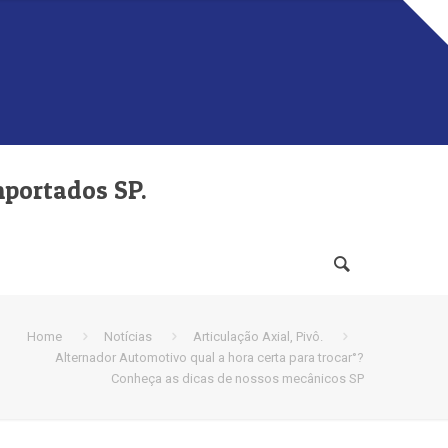
mportados SP.
Home
Notícias
Articulação Axial, Pivô.
Alternador Automotivo qual a hora certa para trocar°?
Conheça as dicas de nossos mecânicos SP