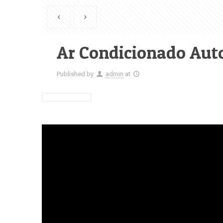
Ar Condicionado Aut
Published by
admin
at