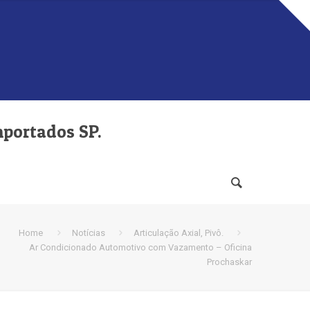
mportados SP.
Home
Notícias
Articulação Axial, Pivô.
Ar Condicionado Automotivo com Vazamento – Oficina
Prochaskar