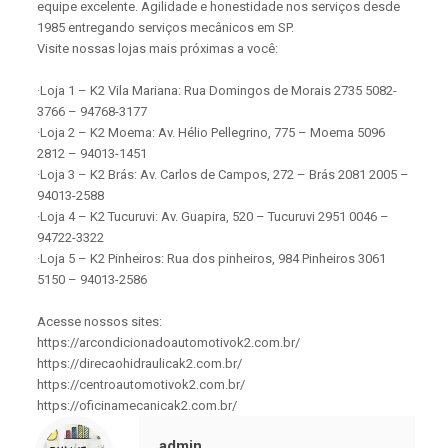
equipe excelente. Agilidade e honestidade nos serviços desde
1985 entregando serviços mecânicos em SP.
Visite nossas lojas mais próximas a você:
·Loja 1 – K2 Vila Mariana: Rua Domingos de Morais 2735 5082-
3766 – 94768-3177
·Loja 2 – K2 Moema: Av. Hélio Pellegrino, 775 – Moema 5096
2812 – 94013-1451
·Loja 3 – K2 Brás: Av. Carlos de Campos, 272 – Brás 2081 2005 –
94013-2588
·Loja 4 – K2 Tucuruvi: Av. Guapira, 520 – Tucuruvi 2951 0046 –
94722-3322
·Loja 5 – K2 Pinheiros: Rua dos pinheiros, 984 Pinheiros 3061
5150 – 94013-2586
Acesse nossos sites:
https://arcondicionadoautomotivok2.com.br/
https://direcaohidraulicak2.com.br/
https://centroautomotivok2.com.br/
https://oficinamecanicak2.com.br/
admin