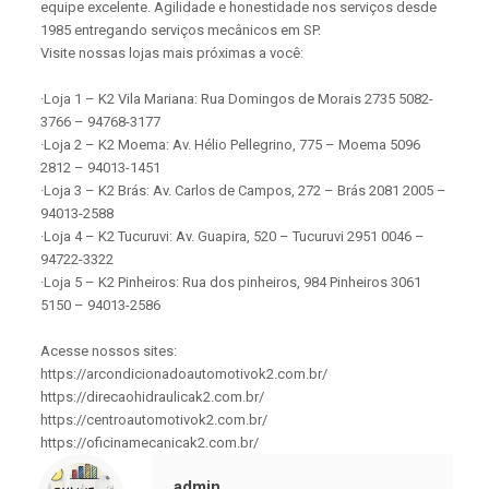
equipe excelente. Agilidade e honestidade nos serviços desde
1985 entregando serviços mecânicos em SP.
Visite nossas lojas mais próximas a você:
·Loja 1 – K2 Vila Mariana: Rua Domingos de Morais 2735 5082-
3766 – 94768-3177
·Loja 2 – K2 Moema: Av. Hélio Pellegrino, 775 – Moema 5096
2812 – 94013-1451
·Loja 3 – K2 Brás: Av. Carlos de Campos, 272 – Brás 2081 2005 –
94013-2588
·Loja 4 – K2 Tucuruvi: Av. Guapira, 520 – Tucuruvi 2951 0046 –
94722-3322
·Loja 5 – K2 Pinheiros: Rua dos pinheiros, 984 Pinheiros 3061
5150 – 94013-2586
Acesse nossos sites:
https://arcondicionadoautomotivok2.com.br/
https://direcaohidraulicak2.com.br/
https://centroautomotivok2.com.br/
https://oficinamecanicak2.com.br/
admin