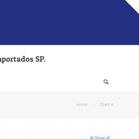
mportados SP.
Home
Client 4
Show all