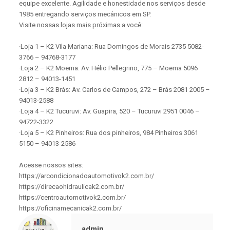
equipe excelente. Agilidade e honestidade nos serviços desde
1985 entregando serviços mecânicos em SP.
Visite nossas lojas mais próximas a você:
·Loja 1 – K2 Vila Mariana: Rua Domingos de Morais 2735 5082-
3766 – 94768-3177
·Loja 2 – K2 Moema: Av. Hélio Pellegrino, 775 – Moema 5096
2812 – 94013-1451
·Loja 3 – K2 Brás: Av. Carlos de Campos, 272 – Brás 2081 2005 –
94013-2588
·Loja 4 – K2 Tucuruvi: Av. Guapira, 520 – Tucuruvi 2951 0046 –
94722-3322
·Loja 5 – K2 Pinheiros: Rua dos pinheiros, 984 Pinheiros 3061
5150 – 94013-2586
Acesse nossos sites:
https://arcondicionadoautomotivok2.com.br/
https://direcaohidraulicak2.com.br/
https://centroautomotivok2.com.br/
https://oficinamecanicak2.com.br/
admin