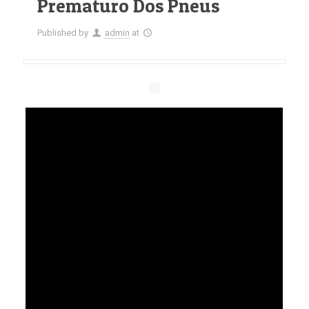
Prematuro Dos Pneus
Published by
admin
at