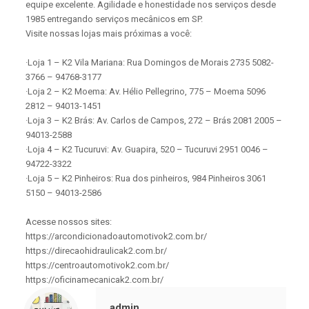
equipe excelente. Agilidade e honestidade nos serviços desde
1985 entregando serviços mecânicos em SP.
Visite nossas lojas mais próximas a você:
·Loja 1 – K2 Vila Mariana: Rua Domingos de Morais 2735 5082-
3766 – 94768-3177
·Loja 2 – K2 Moema: Av. Hélio Pellegrino, 775 – Moema 5096
2812 – 94013-1451
·Loja 3 – K2 Brás: Av. Carlos de Campos, 272 – Brás 2081 2005 –
94013-2588
·Loja 4 – K2 Tucuruvi: Av. Guapira, 520 – Tucuruvi 2951 0046 –
94722-3322
·Loja 5 – K2 Pinheiros: Rua dos pinheiros, 984 Pinheiros 3061
5150 – 94013-2586
Acesse nossos sites:
https://arcondicionadoautomotivok2.com.br/
https://direcaohidraulicak2.com.br/
https://centroautomotivok2.com.br/
https://oficinamecanicak2.com.br/
admin