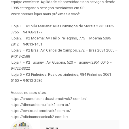
equipe excelente. Agilidade e honestidade nos serviços desde
1985 entregando serviços mecânicos em SP.
Visite nossas lojas mais próximas a você:
·Loja 1 – K2 Vila Mariana: Rua Domingos de Morais 2735 5082-
3766 – 94768-3177
·Loja 2 – K2 Moema: Av. Hélio Pellegrino, 775 – Moema 5096
2812 – 94013-1451
·Loja 3 – K2 Brás: Av. Carlos de Campos, 272 – Brás 2081 2005 –
94013-2588
·Loja 4 – K2 Tucuruvi: Av. Guapira, 520 – Tucuruvi 2951 0046 –
94722-3322
·Loja 5 – K2 Pinheiros: Rua dos pinheiros, 984 Pinheiros 3061
5150 – 94013-2586
Acesse nossos sites:
https://arcondicionadoautomotivok2.com.br/
https://direcaohidraulicak2.com.br/
https://centroautomotivok2.com.br/
https://oficinamecanicak2.com.br/
admin