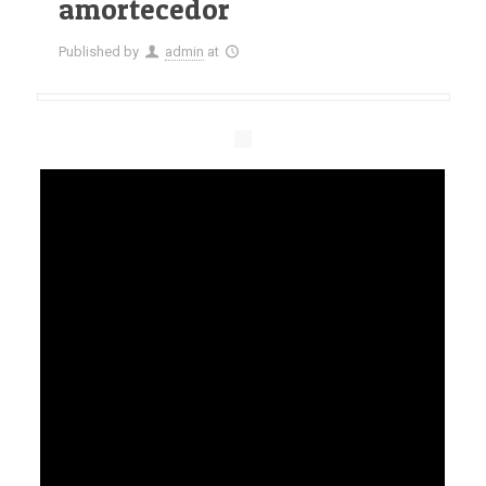
amortecedor
Published by
admin
at