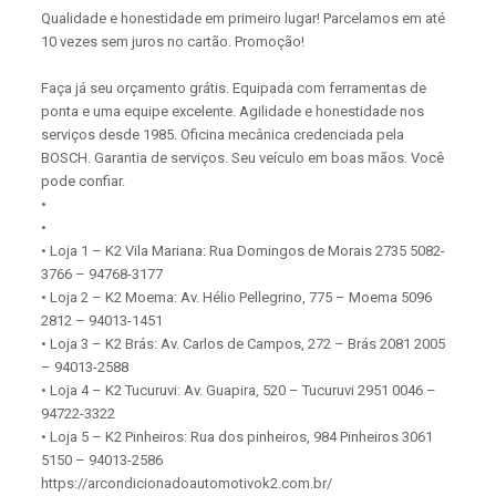
Qualidade e honestidade em primeiro lugar! Parcelamos em até
10 vezes sem juros no cartão. Promoção!
Faça já seu orçamento grátis. Equipada com ferramentas de
ponta e uma equipe excelente. Agilidade e honestidade nos
serviços desde 1985. Oficina mecânica credenciada pela
BOSCH. Garantia de serviços. Seu veículo em boas mãos. Você
pode confiar.
•
•
• Loja 1 – K2 Vila Mariana: Rua Domingos de Morais 2735 5082-
3766 – 94768-3177
• Loja 2 – K2 Moema: Av. Hélio Pellegrino, 775 – Moema 5096
2812 – 94013-1451
• Loja 3 – K2 Brás: Av. Carlos de Campos, 272 – Brás 2081 2005
– 94013-2588
• Loja 4 – K2 Tucuruvi: Av. Guapira, 520 – Tucuruvi 2951 0046 –
94722-3322
• Loja 5 – K2 Pinheiros: Rua dos pinheiros, 984 Pinheiros 3061
5150 – 94013-2586
https://arcondicionadoautomotivok2.com.br/