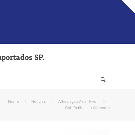
mportados SP.
Home
Notícias
Articulação Axial, Pivô.
Golf Retifica no Cabeçote