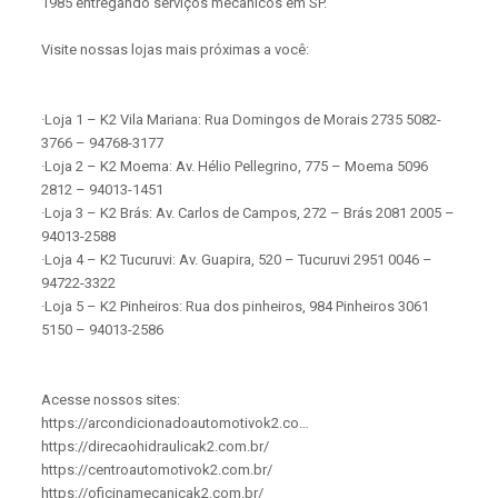
1985 entregando serviços mecânicos em SP.
Visite nossas lojas mais próximas a você:
·Loja 1 – K2 Vila Mariana: Rua Domingos de Morais 2735 5082-
3766 – 94768-3177
·Loja 2 – K2 Moema: Av. Hélio Pellegrino, 775 – Moema 5096
2812 – 94013-1451
·Loja 3 – K2 Brás: Av. Carlos de Campos, 272 – Brás 2081 2005 –
94013-2588
·Loja 4 – K2 Tucuruvi: Av. Guapira, 520 – Tucuruvi 2951 0046 –
94722-3322
·Loja 5 – K2 Pinheiros: Rua dos pinheiros, 984 Pinheiros 3061
5150 – 94013-2586
Acesse nossos sites:
https://arcondicionadoautomotivok2.co…
https://direcaohidraulicak2.com.br/
https://centroautomotivok2.com.br/
https://oficinamecanicak2.com.br/