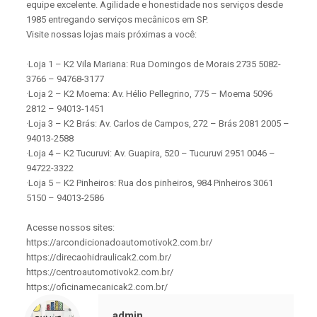
equipe excelente. Agilidade e honestidade nos serviços desde
1985 entregando serviços mecânicos em SP.
Visite nossas lojas mais próximas a você:
·Loja 1 – K2 Vila Mariana: Rua Domingos de Morais 2735 5082-
3766 – 94768-3177
·Loja 2 – K2 Moema: Av. Hélio Pellegrino, 775 – Moema 5096
2812 – 94013-1451
·Loja 3 – K2 Brás: Av. Carlos de Campos, 272 – Brás 2081 2005 –
94013-2588
·Loja 4 – K2 Tucuruvi: Av. Guapira, 520 – Tucuruvi 2951 0046 –
94722-3322
·Loja 5 – K2 Pinheiros: Rua dos pinheiros, 984 Pinheiros 3061
5150 – 94013-2586
Acesse nossos sites:
https://arcondicionadoautomotivok2.com.br/
https://direcaohidraulicak2.com.br/
https://centroautomotivok2.com.br/
https://oficinamecanicak2.com.br/
admin