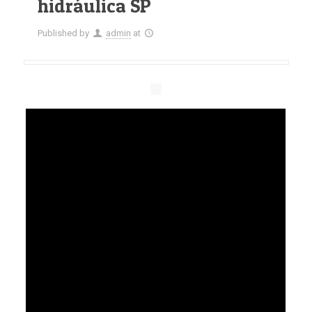
hidráulica SP
Published by
admin
at