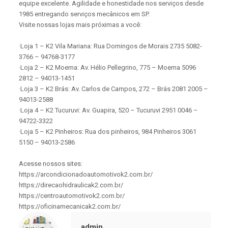
equipe excelente. Agilidade e honestidade nos serviços desde
1985 entregando serviços mecânicos em SP.
Visite nossas lojas mais próximas a você:
·Loja 1 – K2 Vila Mariana: Rua Domingos de Morais 2735 5082-
3766 – 94768-3177
·Loja 2 – K2 Moema: Av. Hélio Pellegrino, 775 – Moema 5096
2812 – 94013-1451
·Loja 3 – K2 Brás: Av. Carlos de Campos, 272 – Brás 2081 2005 –
94013-2588
·Loja 4 – K2 Tucuruvi: Av. Guapira, 520 – Tucuruvi 2951 0046 –
94722-3322
·Loja 5 – K2 Pinheiros: Rua dos pinheiros, 984 Pinheiros 3061
5150 – 94013-2586
Acesse nossos sites:
https://arcondicionadoautomotivok2.com.br/
https://direcaohidraulicak2.com.br/
https://centroautomotivok2.com.br/
https://oficinamecanicak2.com.br/
admin