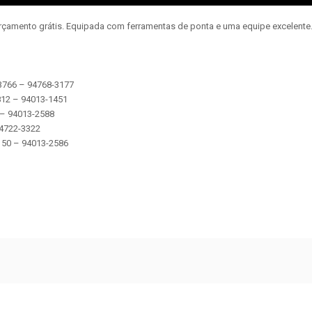
orçamento grátis. Equipada com ferramentas de ponta e uma equipe excelent
-3766 – 94768-3177
2812 – 94013-1451
5 – 94013-2588
 94722-3322
 5150 – 94013-2586