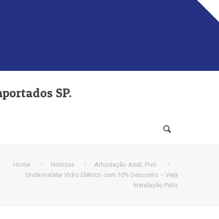
mportados SP.
Home
Notícias
Articulação Axial, Pivô.
Onde Instalar Vidro Elétrico com 10% Desconto – Veja
Instalação Palio