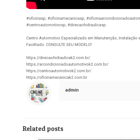
#oficinasp, #oficinamecanicasp, #oficinaarcondicionadoauto
#centroautomotivosp, #direcaohidraulicasp
Centro Automotivo Especializado em Manutenção, Instalação 
Facilitado. CONSULTE SEU MODELO!
https://direcaohidraulicak2.com.br/
https://arcondicionadoautomotivok2.com.br/
https://centroautomotivok2.com.br/
https://oficinamecanicak2.com.br
admin
Related posts