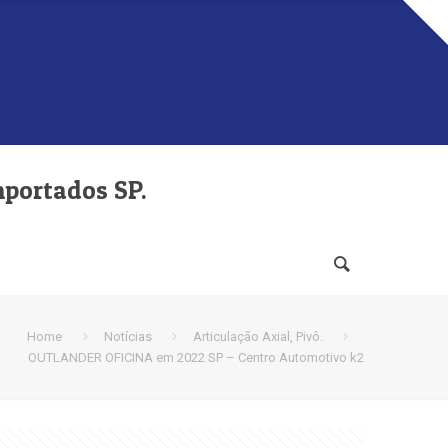
mportados SP.
Home
Notícias
Articulação Axial, Pivô.
OUTLANDER OFICINA em 2022 SP – Centro Automotivo k2