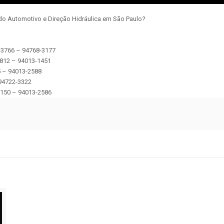
do Automotivo e Direção Hidráulica em São Paulo?
2-3766 – 94768-3177
2812 – 94013-1451
5 – 94013-2588
 94722-3322
 5150 – 94013-2586