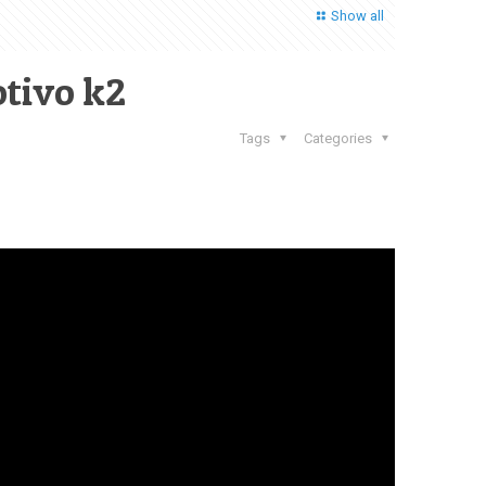
Show all
tivo k2
Tags
Categories