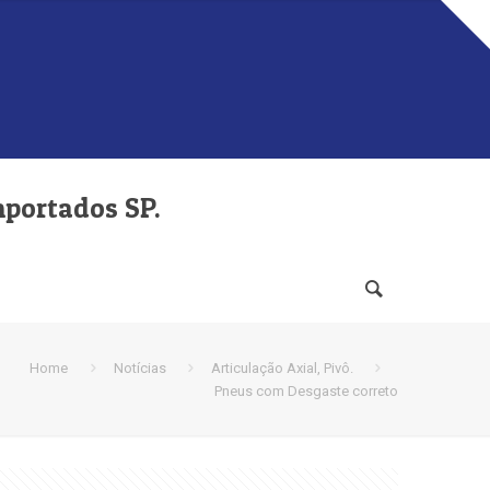
mportados SP.
Home
Notícias
Articulação Axial, Pivô.
Pneus com Desgaste correto