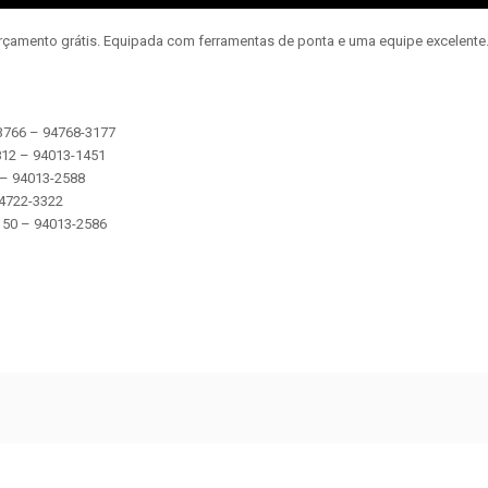
orçamento grátis. Equipada com ferramentas de ponta e uma equipe excelent
-3766 – 94768-3177
2812 – 94013-1451
5 – 94013-2588
 94722-3322
 5150 – 94013-2586