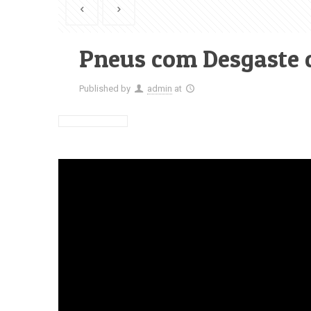
Pneus com Desgaste 
Published by
admin
at